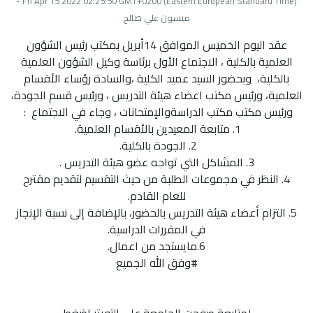
Fri Apr 15 2022 02:25:50 GMT+0200 (Eastern European Standard Time) -
ميسون علي صالح
عقد اليوم الخميس الموافق 14أبريل بمكتب رئيس الشؤون
العلمية بالكلية ، الاجتماع الأول برئاسة وكيل الشؤون العلمية
بالكلية، وبحضور السيد عميد الكلية ،والسادة رؤساء الأقسام
العلمية، ورئيس مكتب اعضاء هيئة التدريس ، ورئيس قسم الجودة،
ورئيس مكتب مكتب الدراسةوالإمتحانات ، وجاء في الاجتماع :
1. متابعة المعيدين بالأقسام العلمية.
2. الجودة بالكلية.
3. المشاكل التي تواجه عضو هيئة التدريس .
4. النظر في مجموعات الطلبة من حيث التقسيم لتقديم مقترح
للعام القادم.
5. التزام أعضاء هيئة التدريس بالحضور، بالإضافة إلى نسبة الإنجاز
في المقررات الدراسية.
6.مايستجد من اعمال.
#وفق الله الجميع