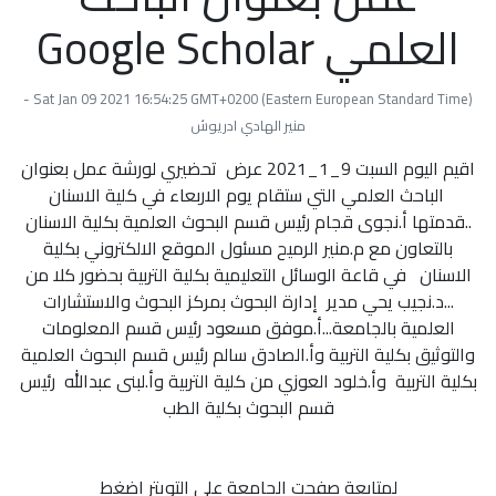
العلمي Google Scholar
Sat Jan 09 2021 16:54:25 GMT+0200 (Eastern European Standard Time) -
منير الهادي ادريوش
اقيم اليوم السبت 9_1_2021 عرض تحضيري لورشة عمل بعنوان
الباحث العلمي التي ستقام يوم الاربعاء في كلية الاسنان
..قدمتها أ.نجوى قجام رئيس قسم البحوث العلمية بكلية الاسنان
بالتعاون مع م.منير الرميح مسئول الموقع الالكتروني بكلية
الاسنان في قاعة الوسائل التعليمية بكلية التربية بحضور كلا من
...د.نجيب يحي مدير إدارة البحوث بمركز البحوث والاستشارات
العلمية بالجامعة...أ.موفق مسعود رئيس قسم المعلومات
والتوثيق بكلية التربية وأ.الصادق سالم رئيس قسم البحوث العلمية
بكلية التربية وأ.خلود العوزي من كلية التربية وأ.لبنى عبدالله رئيس
قسم البحوث بكلية الطب
لمتابعة صفحت الجامعة علي التويتر اضغط