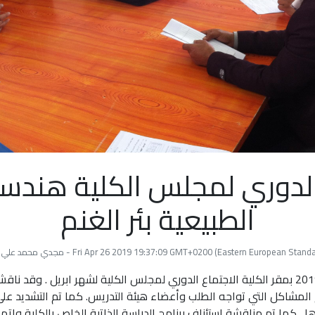
الدوري لمجلس الكلية هندسة
الطبيعية بئر الغنم
Fri Apr 26 2019 19:37:09 GMT+0200 (Eastern European St) - مجدي محمد علي خلف الله
عقد السبت الماضي 20-4-2019 بمقر الكلية الاجتماع الدوري لمجلس الكلية لشهر ابريل . 
بيع 2019م وأهم المشاكل التي تواجه الطلب وأعضاء هيئة التدريس. كما تم التشديد 
 كما تم مناقشة إستئناف برنامج الدراسة الذاتية الخاص بالكلية وإتمام